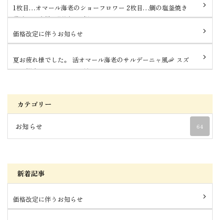
1枚目…オマール海老のショーフロワー 2枚目…鯛の塩釜焼き
常連のお客様の還暦のお祝...
価格改定に伴うお知らせ
夏お疲れ様でした。 活オマール海老のサルデーニャ風🦐 スズ
キと蝦夷アワビ、ムール貝...
カテゴリー
お知らせ
64
新着記事
価格改定に伴うお知らせ