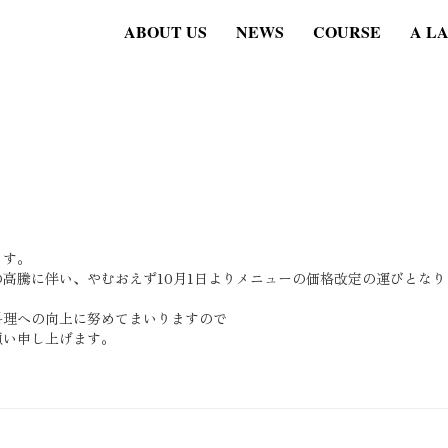
ABOUT US
NEWS
COURSE
A L
ます。
高騰に伴い、やむおえず10月1日よりメニューの価格改定の運びとなり
料理への向上に努めてまいりますので
願い申し上げます。